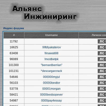
Индекс форума
#
Username
Личное со
11792
16625
!liftdlyakaterov
63408
!linawati88
96089
!mostbetpk
101300
"bernardberrian"
101231
*descargarcrack
54646
000000myjul
56103
00000bestlor
53778
00001morgan
58421
0000bestsopever
54987
0000pay4essay