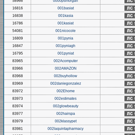
58966
0000psmorgan
16816
001basiat
16838
001kasia
16786
001kasiat
54081
001nicocole
16809
001pynia
16847
001pyniagh
16795
001pyniat
83965
002Acomputer
83966
002AMAZON
83968
002buyhollow
83969
002daniegonzalez
83972
002Ehome
83973
002estimates
83974
002glowbeauty
83977
002hairspa
83979
002klassypet
83981
002laquintapharmacy