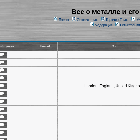
Все о металле и его
Поиск
Свежие темы
Горячие Темы
У
Модерация
Регистрация
общение
E-mail
От
London, England, United Kingd