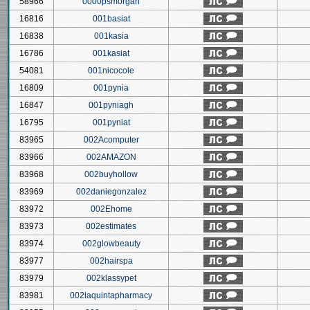
58966
0000psmorgan
16816
001basiat
16838
001kasia
16786
001kasiat
54081
001nicocole
16809
001pynia
16847
001pyniagh
16795
001pyniat
83965
002Acomputer
83966
002AMAZON
83968
002buyhollow
83969
002daniegonzalez
83972
002Ehome
83973
002estimates
83974
002glowbeauty
83977
002hairspa
83979
002klassypet
83981
002laquintapharmacy