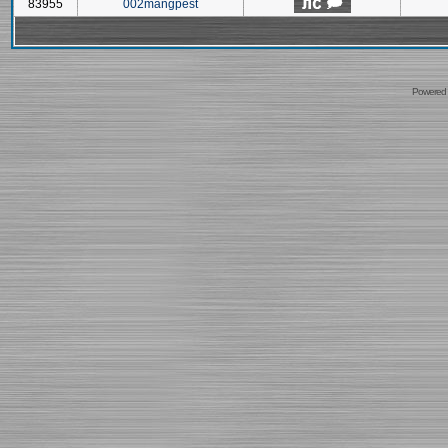
83955
002mangpest
Powered