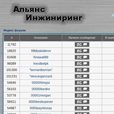
Индекс форума
#
Username
Личное сообщение
E-mai
11792
16625
!liftdlyakaterov
63408
!linawati88
96089
!mostbetpk
101300
"bernardberrian"
101231
*descargarcrack
54646
000000myjul
56103
00000bestlor
53778
00001morgan
58421
0000bestsopever
54987
0000pay4essay