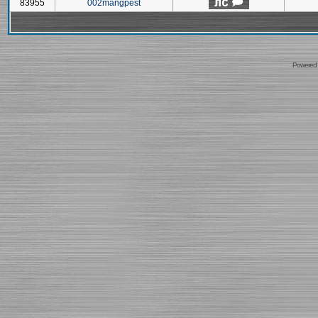
83955
002mangpest
Powered