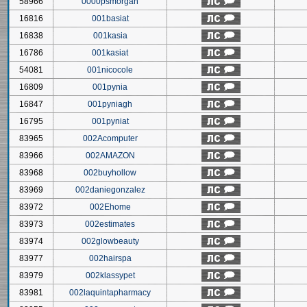
58966
0000psmorgan
16816
001basiat
16838
001kasia
16786
001kasiat
54081
001nicocole
16809
001pynia
16847
001pyniagh
16795
001pyniat
83965
002Acomputer
83966
002AMAZON
83968
002buyhollow
83969
002daniegonzalez
83972
002Ehome
83973
002estimates
83974
002glowbeauty
83977
002hairspa
83979
002klassypet
83981
002laquintapharmacy