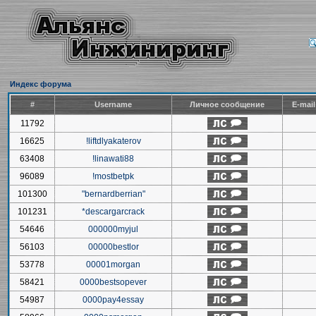
Индекс форума
#
Username
Личное сообщение
E-mai
11792
16625
!liftdlyakaterov
63408
!linawati88
96089
!mostbetpk
101300
"bernardberrian"
101231
*descargarcrack
54646
000000myjul
56103
00000bestlor
53778
00001morgan
58421
0000bestsopever
54987
0000pay4essay