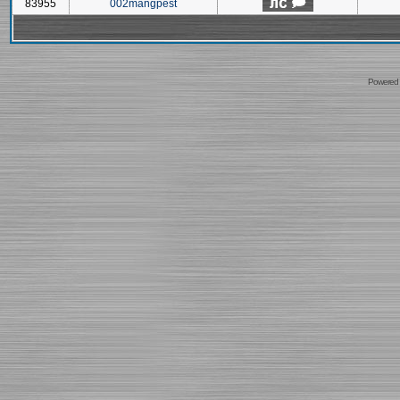
83955
002mangpest
Powered