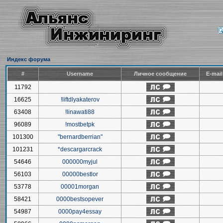
Индекс форума
#
Username
Личное сообщение
E-mai
11792
16625
!liftdlyakaterov
63408
!linawati88
96089
!mostbetpk
101300
"bernardberrian"
101231
*descargarcrack
54646
000000myjul
56103
00000bestlor
53778
00001morgan
58421
0000bestsopever
54987
0000pay4essay