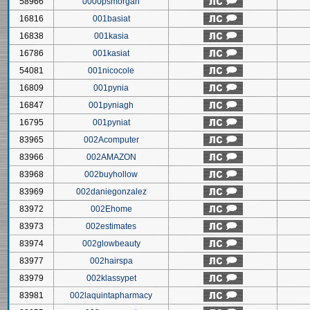
58966
0000psmorgan
16816
001basiat
16838
001kasia
16786
001kasiat
54081
001nicocole
16809
001pynia
16847
001pyniagh
16795
001pyniat
83965
002Acomputer
83966
002AMAZON
83968
002buyhollow
83969
002daniegonzalez
83972
002Ehome
83973
002estimates
83974
002glowbeauty
83977
002hairspa
83979
002klassypet
83981
002laquintapharmacy