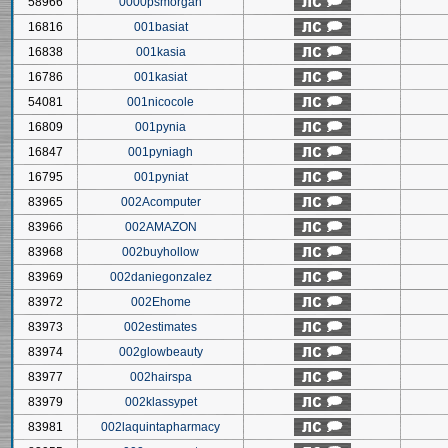
58966
0000psmorgan
16816
001basiat
16838
001kasia
16786
001kasiat
54081
001nicocole
16809
001pynia
16847
001pyniagh
16795
001pyniat
83965
002Acomputer
83966
002AMAZON
83968
002buyhollow
83969
002daniegonzalez
83972
002Ehome
83973
002estimates
83974
002glowbeauty
83977
002hairspa
83979
002klassypet
83981
002laquintapharmacy