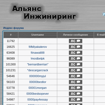
Индекс форума
#
Username
Личное сообщение
E-mai
11792
16625
!liftdlyakaterov
63408
!linawati88
96089
!mostbetpk
101300
"bernardberrian"
101231
*descargarcrack
54646
000000myjul
56103
00000bestlor
53778
00001morgan
58421
0000bestsopever
54987
0000pay4essay