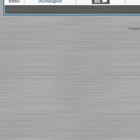
83955
002mangpest
Powered