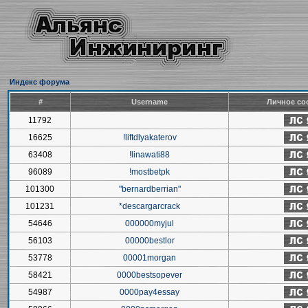
Индекс форума
#
Username
Личное со
11792
16625
!liftdlyakaterov
63408
!linawati88
96089
!mostbetpk
101300
"bernardberrian"
101231
*descargarcrack
54646
000000myjul
56103
00000bestlor
53778
00001morgan
58421
0000bestsopever
54987
0000pay4essay