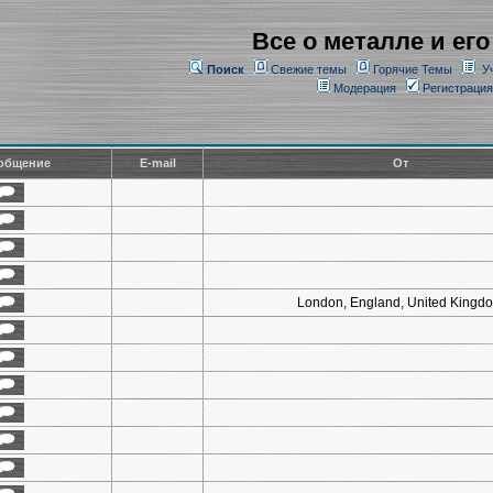
Все о металле и его
Поиск
Свежие темы
Горячие Темы
У
Модерация
Регистрация
общение
E-mail
От
London, England, United Kingd