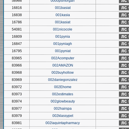
58966
0000psmorgan
16816
001basiat
16838
001kasia
16786
001kasiat
54081
001nicocole
16809
001pynia
16847
001pyniagh
16795
001pyniat
83965
002Acomputer
83966
002AMAZON
83968
002buyhollow
83969
002daniegonzalez
83972
002Ehome
83973
002estimates
83974
002glowbeauty
83977
002hairspa
83979
002klassypet
83981
002laquintapharmacy