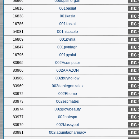
58966
0000psmorgan
16816
001basiat
16838
001kasia
16786
001kasiat
54081
001nicocole
16809
001pynia
16847
001pyniagh
16795
001pyniat
83965
002Acomputer
83966
002AMAZON
83968
002buyhollow
83969
002daniegonzalez
83972
002Ehome
83973
002estimates
83974
002glowbeauty
83977
002hairspa
83979
002klassypet
83981
002laquintapharmacy