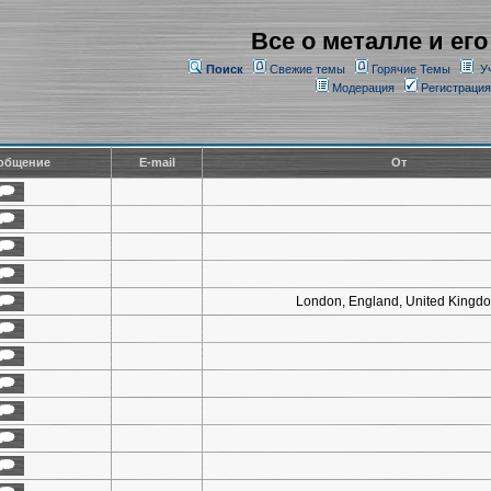
Все о металле и его
Поиск
Свежие темы
Горячие Темы
У
Модерация
Регистрация
общение
E-mail
От
London, England, United Kingd