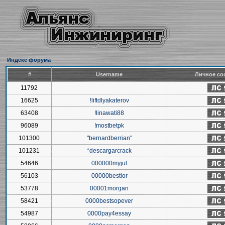
Индекс форума
#
Username
Личное со
11792
16625
!liftdlyakaterov
63408
!linawati88
96089
!mostbetpk
101300
"bernardberrian"
101231
*descargarcrack
54646
000000myjul
56103
00000bestlor
53778
00001morgan
58421
0000bestsopever
54987
0000pay4essay