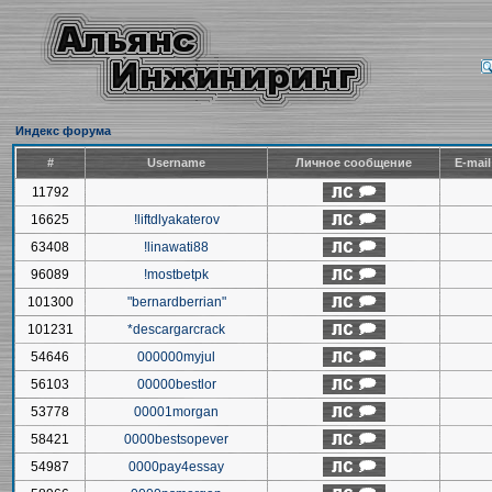
Индекс форума
#
Username
Личное сообщение
E-mai
11792
16625
!liftdlyakaterov
63408
!linawati88
96089
!mostbetpk
101300
"bernardberrian"
101231
*descargarcrack
54646
000000myjul
56103
00000bestlor
53778
00001morgan
58421
0000bestsopever
54987
0000pay4essay