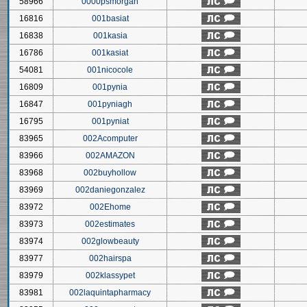
58966
0000psmorgan
16816
001basiat
16838
001kasia
16786
001kasiat
54081
001nicocole
16809
001pynia
16847
001pyniagh
16795
001pyniat
83965
002Acomputer
83966
002AMAZON
83968
002buyhollow
83969
002daniegonzalez
83972
002Ehome
83973
002estimates
83974
002glowbeauty
83977
002hairspa
83979
002klassypet
83981
002laquintapharmacy