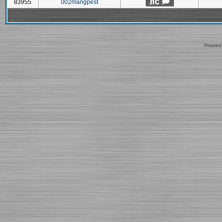
83955
002mangpest
Powered