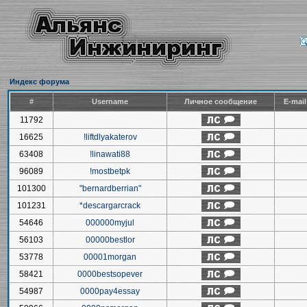
Индекс форума
#
Username
Личное сообщение
E-mai
11792
16625
!liftdlyakaterov
63408
!linawati88
96089
!mostbetpk
101300
"bernardberrian"
101231
*descargarcrack
54646
000000myjul
56103
00000bestlor
53778
00001morgan
58421
0000bestsopever
54987
0000pay4essay