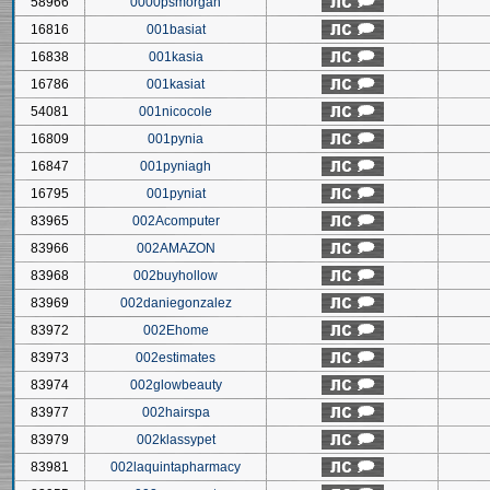
58966
0000psmorgan
16816
001basiat
16838
001kasia
16786
001kasiat
54081
001nicocole
16809
001pynia
16847
001pyniagh
16795
001pyniat
83965
002Acomputer
83966
002AMAZON
83968
002buyhollow
83969
002daniegonzalez
83972
002Ehome
83973
002estimates
83974
002glowbeauty
83977
002hairspa
83979
002klassypet
83981
002laquintapharmacy