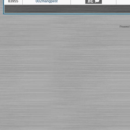
83955
002mangpest
Powered