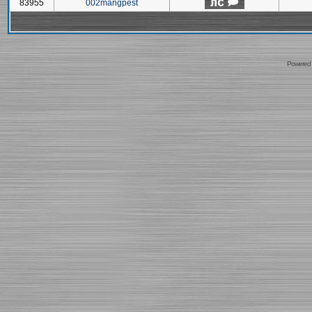
83955
002mangpest
Powered