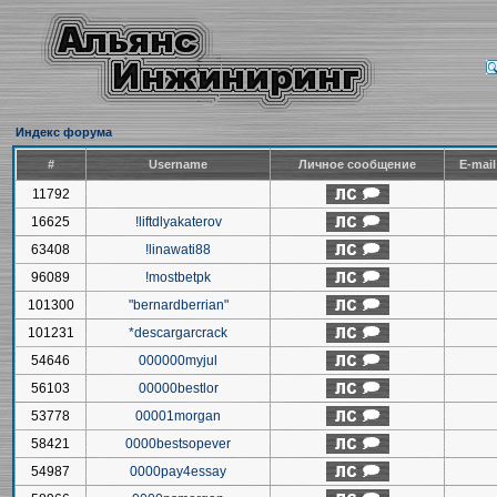
Индекс форума
#
Username
Личное сообщение
E-mai
11792
16625
!liftdlyakaterov
63408
!linawati88
96089
!mostbetpk
101300
"bernardberrian"
101231
*descargarcrack
54646
000000myjul
56103
00000bestlor
53778
00001morgan
58421
0000bestsopever
54987
0000pay4essay