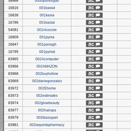
58966
0000psmorgan
16816
001basiat
16838
001kasia
16786
001kasiat
54081
001nicocole
16809
001pynia
16847
001pyniagh
16795
001pyniat
83965
002Acomputer
83966
002AMAZON
83968
002buyhollow
83969
002daniegonzalez
83972
002Ehome
83973
002estimates
83974
002glowbeauty
83977
002hairspa
83979
002klassypet
83981
002laquintapharmacy