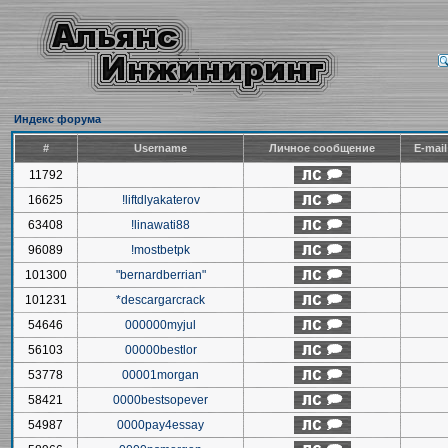
Индекс форума
#
Username
Личное сообщение
E-mai
11792
16625
!liftdlyakaterov
63408
!linawati88
96089
!mostbetpk
101300
"bernardberrian"
101231
*descargarcrack
54646
000000myjul
56103
00000bestlor
53778
00001morgan
58421
0000bestsopever
54987
0000pay4essay