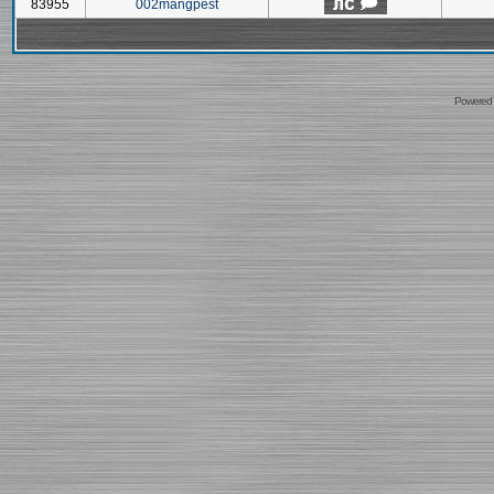
83955
002mangpest
Powered