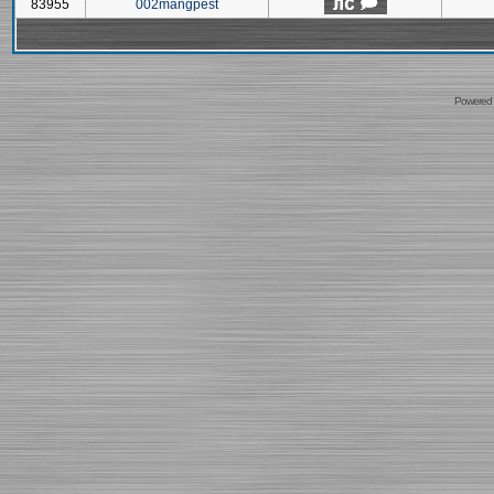
83955
002mangpest
Powered