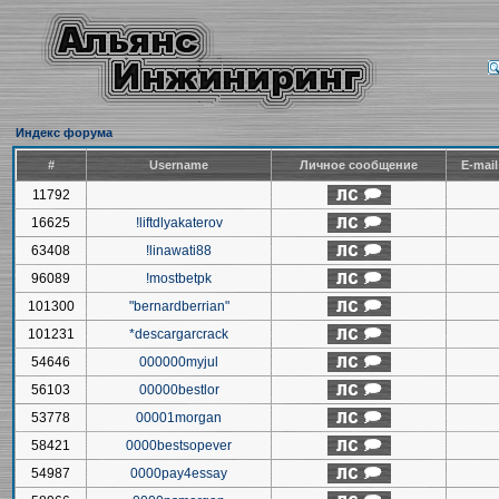
Индекс форума
#
Username
Личное сообщение
E-mai
11792
16625
!liftdlyakaterov
63408
!linawati88
96089
!mostbetpk
101300
"bernardberrian"
101231
*descargarcrack
54646
000000myjul
56103
00000bestlor
53778
00001morgan
58421
0000bestsopever
54987
0000pay4essay