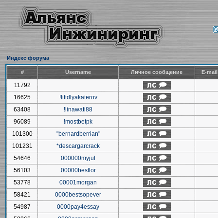
Индекс форума
#
Username
Личное сообщение
E-mai
11792
16625
!liftdlyakaterov
63408
!linawati88
96089
!mostbetpk
101300
"bernardberrian"
101231
*descargarcrack
54646
000000myjul
56103
00000bestlor
53778
00001morgan
58421
0000bestsopever
54987
0000pay4essay