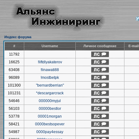
Индекс форума
#
Username
Личное сообщение
E-mai
11792
16625
!liftdlyakaterov
63408
!linawati88
96089
!mostbetpk
101300
"bernardberrian"
101231
*descargarcrack
54646
000000myjul
56103
00000bestlor
53778
00001morgan
58421
0000bestsopever
54987
0000pay4essay