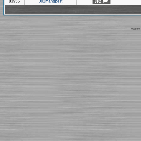
83955
002mangpest
Powered