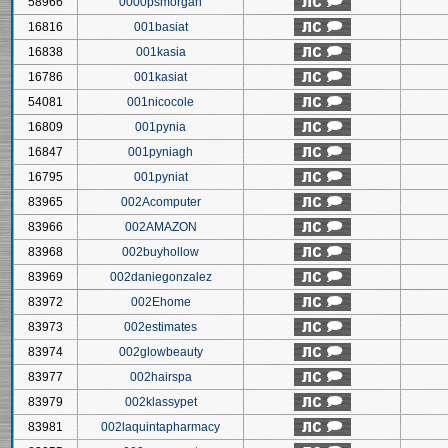
58966
0000psmorgan
16816
001basiat
16838
001kasia
16786
001kasiat
54081
001nicocole
16809
001pynia
16847
001pyniagh
16795
001pyniat
83965
002Acomputer
83966
002AMAZON
83968
002buyhollow
83969
002daniegonzalez
83972
002Ehome
83973
002estimates
83974
002glowbeauty
83977
002hairspa
83979
002klassypet
83981
002laquintapharmacy