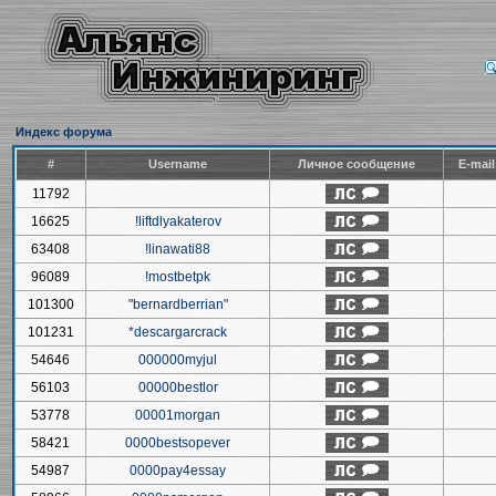
Индекс форума
#
Username
Личное сообщение
E-mai
11792
16625
!liftdlyakaterov
63408
!linawati88
96089
!mostbetpk
101300
"bernardberrian"
101231
*descargarcrack
54646
000000myjul
56103
00000bestlor
53778
00001morgan
58421
0000bestsopever
54987
0000pay4essay