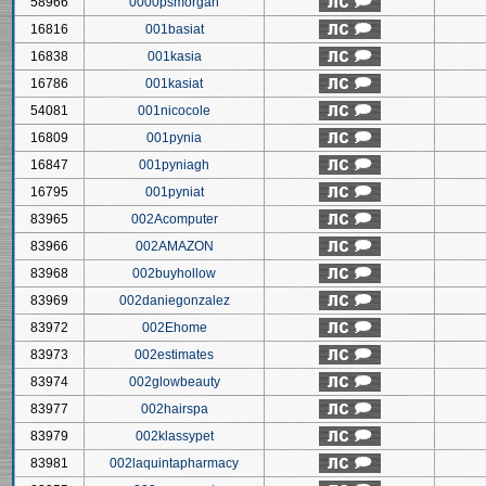
58966
0000psmorgan
16816
001basiat
16838
001kasia
16786
001kasiat
54081
001nicocole
16809
001pynia
16847
001pyniagh
16795
001pyniat
83965
002Acomputer
83966
002AMAZON
83968
002buyhollow
83969
002daniegonzalez
83972
002Ehome
83973
002estimates
83974
002glowbeauty
83977
002hairspa
83979
002klassypet
83981
002laquintapharmacy