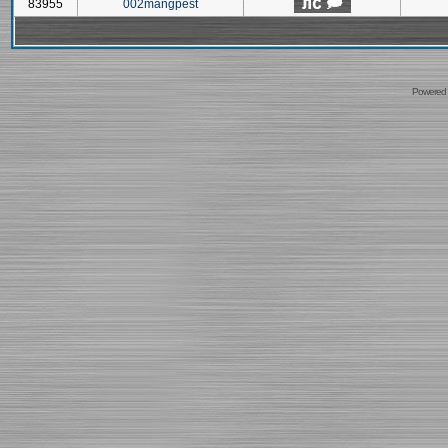
83955
002mangpest
Powered