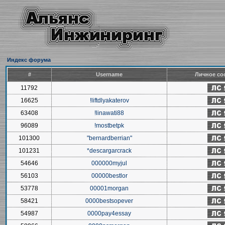
Индекс форума
#
Username
Личное со
11792
16625
!liftdlyakaterov
63408
!linawati88
96089
!mostbetpk
101300
"bernardberrian"
101231
*descargarcrack
54646
000000myjul
56103
00000bestlor
53778
00001morgan
58421
0000bestsopever
54987
0000pay4essay