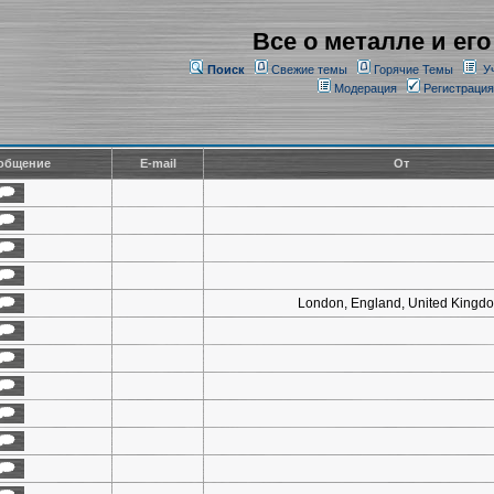
Все о металле и его
Поиск
Свежие темы
Горячие Темы
У
Модерация
Регистрация
общение
E-mail
От
London, England, United Kingd