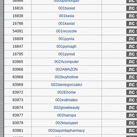
58966
0000psmorgan
16816
001basiat
16838
001kasia
16786
001kasiat
54081
001nicocole
16809
001pynia
16847
001pyniagh
16795
001pyniat
83965
002Acomputer
83966
002AMAZON
83968
002buyhollow
83969
002daniegonzalez
83972
002Ehome
83973
002estimates
83974
002glowbeauty
83977
002hairspa
83979
002klassypet
83981
002laquintapharmacy