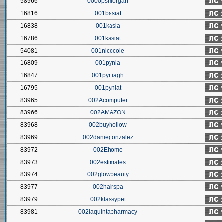
58966
0000psmorgan
16816
001basiat
16838
001kasia
16786
001kasiat
54081
001nicocole
16809
001pynia
16847
001pyniagh
16795
001pyniat
83965
002Acomputer
83966
002AMAZON
83968
002buyhollow
83969
002daniegonzalez
83972
002Ehome
83973
002estimates
83974
002glowbeauty
83977
002hairspa
83979
002klassypet
83981
002laquintapharmacy