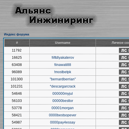
Индекс форума
#
Username
Личное со
11792
16625
!liftdlyakaterov
63408
!linawati88
96089
!mostbetpk
101300
"bernardberrian"
101231
*descargarcrack
54646
000000myjul
56103
00000bestlor
53778
00001morgan
58421
0000bestsopever
54987
0000pay4essay