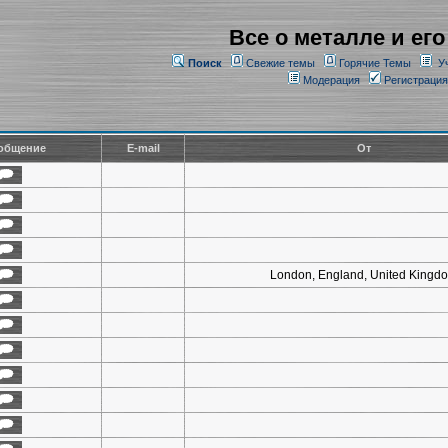
Все о металле и его
Поиск
Свежие темы
Горячие Темы
У
Модерация
Регистрация
общение
E-mail
От
London, England, United Kingd