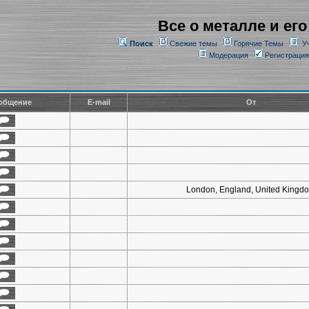
Все о металле и его
Поиск
Свежие темы
Горячие Темы
У
Модерация
Регистрация
общение
E-mail
От
London, England, United Kingd