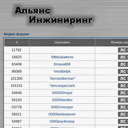
Индекс форума
#
Username
Личное со
11792
16625
!liftdlyakaterov
63408
!linawati88
96089
!mostbetpk
101300
"bernardberrian"
101231
*descargarcrack
54646
000000myjul
56103
00000bestlor
53778
00001morgan
58421
0000bestsopever
54987
0000pay4essay