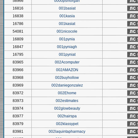
58966
0000psmorgan
16816
001basiat
16838
001kasia
16786
001kasiat
54081
001nicocole
16809
001pynia
16847
001pyniagh
16795
001pyniat
83965
002Acomputer
83966
002AMAZON
83968
002buyhollow
83969
002daniegonzalez
83972
002Ehome
83973
002estimates
83974
002glowbeauty
83977
002hairspa
83979
002klassypet
83981
002laquintapharmacy