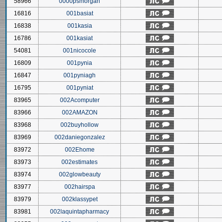
58966
0000psmorgan
16816
001basiat
16838
001kasia
16786
001kasiat
54081
001nicocole
16809
001pynia
16847
001pyniagh
16795
001pyniat
83965
002Acomputer
83966
002AMAZON
83968
002buyhollow
83969
002daniegonzalez
83972
002Ehome
83973
002estimates
83974
002glowbeauty
83977
002hairspa
83979
002klassypet
83981
002laquintapharmacy