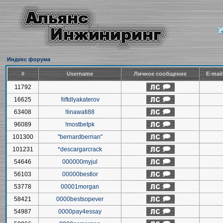
Индекс форума
#
Username
Личное сообщение
E-mai
11792
16625
!liftdlyakaterov
63408
!linawati88
96089
!mostbetpk
101300
"bernardberrian"
101231
*descargarcrack
54646
000000myjul
56103
00000bestlor
53778
00001morgan
58421
0000bestsopever
54987
0000pay4essay