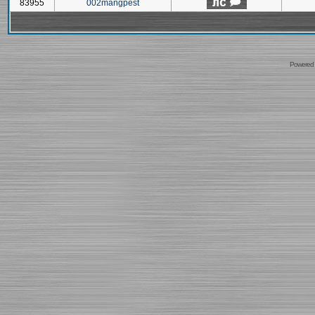
83955
002mangpest
Powered