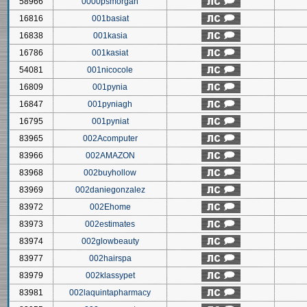
58966
0000psmorgan
16816
001basiat
16838
001kasia
16786
001kasiat
54081
001nicocole
16809
001pynia
16847
001pyniagh
16795
001pyniat
83965
002Acomputer
83966
002AMAZON
83968
002buyhollow
83969
002daniegonzalez
83972
002Ehome
83973
002estimates
83974
002glowbeauty
83977
002hairspa
83979
002klassypet
83981
002laquintapharmacy