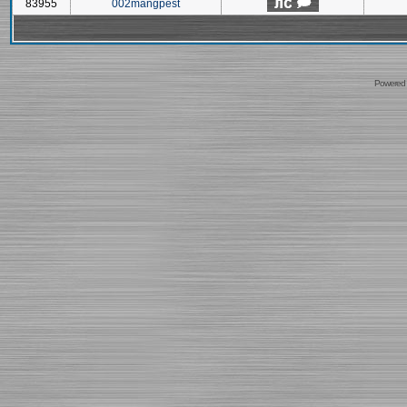
83955
002mangpest
Powered