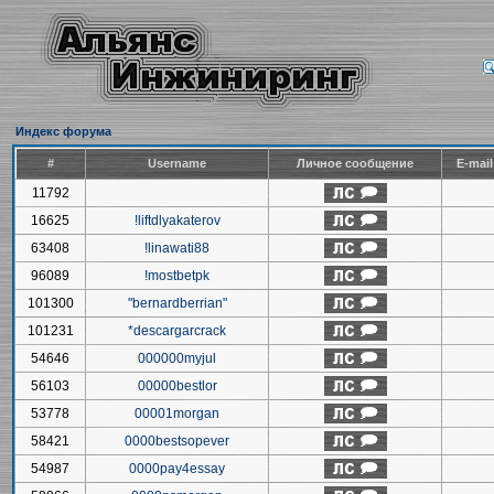
Индекс форума
#
Username
Личное сообщение
E-mai
11792
16625
!liftdlyakaterov
63408
!linawati88
96089
!mostbetpk
101300
"bernardberrian"
101231
*descargarcrack
54646
000000myjul
56103
00000bestlor
53778
00001morgan
58421
0000bestsopever
54987
0000pay4essay