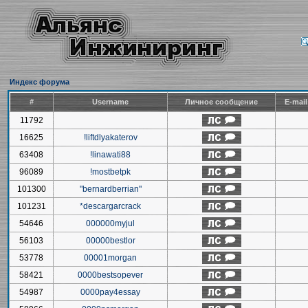
Индекс форума
#
Username
Личное сообщение
E-mai
11792
16625
!liftdlyakaterov
63408
!linawati88
96089
!mostbetpk
101300
"bernardberrian"
101231
*descargarcrack
54646
000000myjul
56103
00000bestlor
53778
00001morgan
58421
0000bestsopever
54987
0000pay4essay