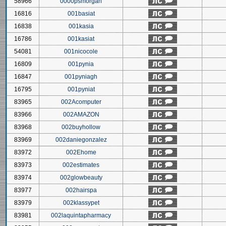
58966
0000psmorgan
16816
001basiat
16838
001kasia
16786
001kasiat
54081
001nicocole
16809
001pynia
16847
001pyniagh
16795
001pyniat
83965
002Acomputer
83966
002AMAZON
83968
002buyhollow
83969
002daniegonzalez
83972
002Ehome
83973
002estimates
83974
002glowbeauty
83977
002hairspa
83979
002klassypet
83981
002laquintapharmacy