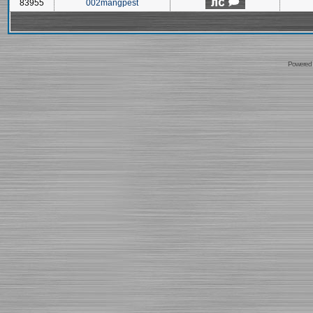
83955
002mangpest
Powered