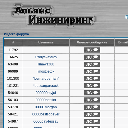
Индекс форума
#
Username
Личное сообщение
E-mai
11792
16625
!liftdlyakaterov
63408
!linawati88
96089
!mostbetpk
101300
"bernardberrian"
101231
*descargarcrack
54646
000000myjul
56103
00000bestlor
53778
00001morgan
58421
0000bestsopever
54987
0000pay4essay