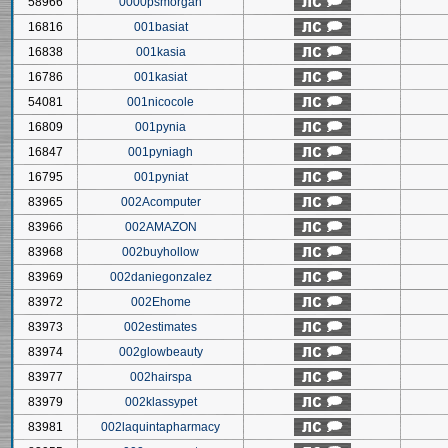
58966
0000psmorgan
16816
001basiat
16838
001kasia
16786
001kasiat
54081
001nicocole
16809
001pynia
16847
001pyniagh
16795
001pyniat
83965
002Acomputer
83966
002AMAZON
83968
002buyhollow
83969
002daniegonzalez
83972
002Ehome
83973
002estimates
83974
002glowbeauty
83977
002hairspa
83979
002klassypet
83981
002laquintapharmacy