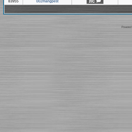
83955
002mangpest
Powered