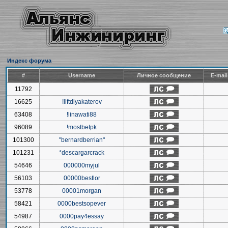
Индекс форума
#
Username
Личное сообщение
E-mai
11792
16625
!liftdlyakaterov
63408
!linawati88
96089
!mostbetpk
101300
"bernardberrian"
101231
*descargarcrack
54646
000000myjul
56103
00000bestlor
53778
00001morgan
58421
0000bestsopever
54987
0000pay4essay