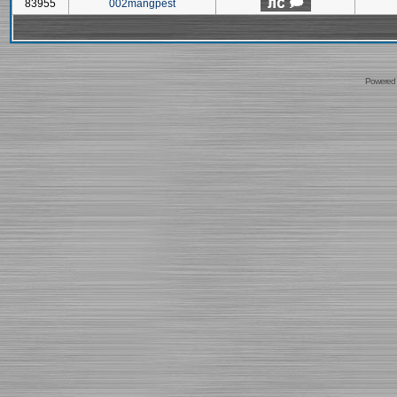
83955
002mangpest
Powered