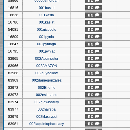
58966
0000psmorgan
16816
001basiat
16838
001kasia
16786
001kasiat
54081
001nicocole
16809
001pynia
16847
001pyniagh
16795
001pyniat
83965
002Acomputer
83966
002AMAZON
83968
002buyhollow
83969
002daniegonzalez
83972
002Ehome
83973
002estimates
83974
002glowbeauty
83977
002hairspa
83979
002klassypet
83981
002laquintapharmacy