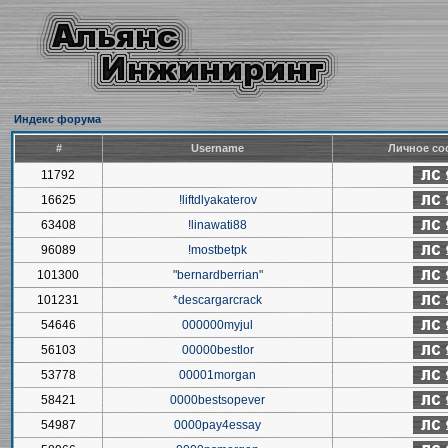
Индекс форума
#
Username
Личное со
11792
16625
!liftdlyakaterov
63408
!linawati88
96089
!mostbetpk
101300
"bernardberrian"
101231
*descargarcrack
54646
000000myjul
56103
00000bestlor
53778
00001morgan
58421
0000bestsopever
54987
0000pay4essay