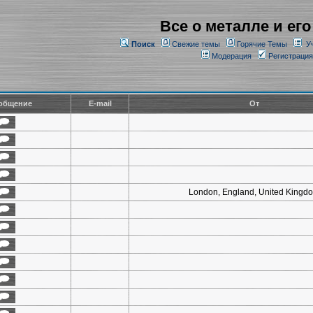
Все о металле и его
Поиск
Свежие темы
Горячие Темы
У
Модерация
Регистрация
общение
E-mail
От
London, England, United Kingd