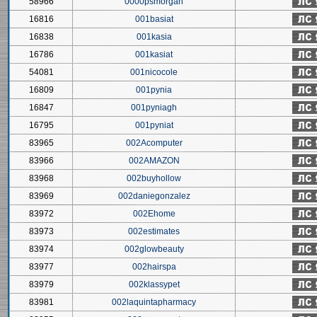
58966
0000psmorgan
16816
001basiat
16838
001kasia
16786
001kasiat
54081
001nicocole
16809
001pynia
16847
001pyniagh
16795
001pyniat
83965
002Acomputer
83966
002AMAZON
83968
002buyhollow
83969
002daniegonzalez
83972
002Ehome
83973
002estimates
83974
002glowbeauty
83977
002hairspa
83979
002klassypet
83981
002laquintapharmacy