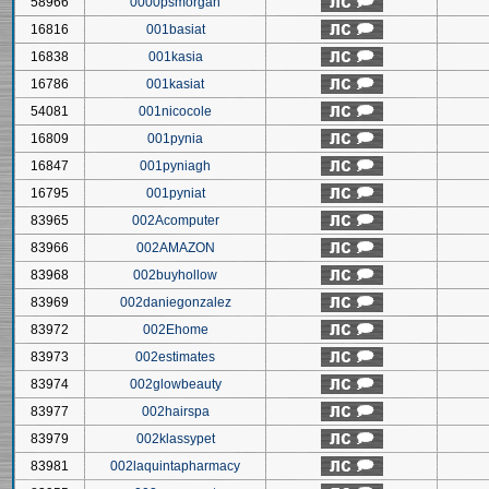
58966
0000psmorgan
16816
001basiat
16838
001kasia
16786
001kasiat
54081
001nicocole
16809
001pynia
16847
001pyniagh
16795
001pyniat
83965
002Acomputer
83966
002AMAZON
83968
002buyhollow
83969
002daniegonzalez
83972
002Ehome
83973
002estimates
83974
002glowbeauty
83977
002hairspa
83979
002klassypet
83981
002laquintapharmacy