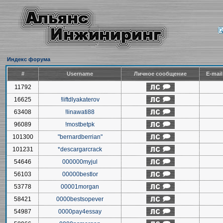
Индекс форума
#
Username
Личное сообщение
E-mai
11792
16625
!liftdlyakaterov
63408
!linawati88
96089
!mostbetpk
101300
"bernardberrian"
101231
*descargarcrack
54646
000000myjul
56103
00000bestlor
53778
00001morgan
58421
0000bestsopever
54987
0000pay4essay