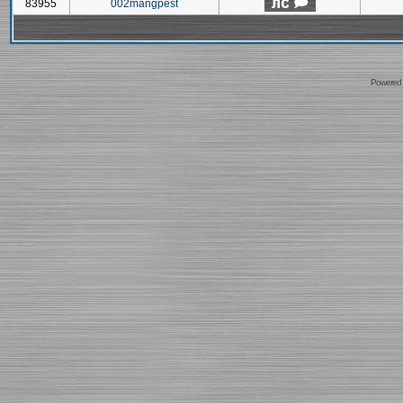
83955
002mangpest
Powered