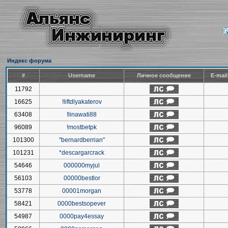
Индекс форума
#
Username
Личное сообщение
E-mai
11792
16625
!liftdlyakaterov
63408
!linawati88
96089
!mostbetpk
101300
"bernardberrian"
101231
*descargarcrack
54646
000000myjul
56103
00000bestlor
53778
00001morgan
58421
0000bestsopever
54987
0000pay4essay