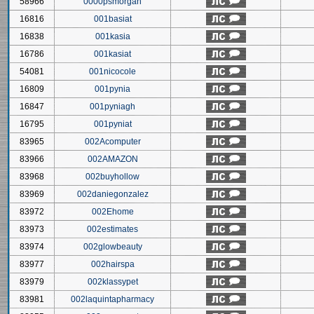
58966
0000psmorgan
16816
001basiat
16838
001kasia
16786
001kasiat
54081
001nicocole
16809
001pynia
16847
001pyniagh
16795
001pyniat
83965
002Acomputer
83966
002AMAZON
83968
002buyhollow
83969
002daniegonzalez
83972
002Ehome
83973
002estimates
83974
002glowbeauty
83977
002hairspa
83979
002klassypet
83981
002laquintapharmacy