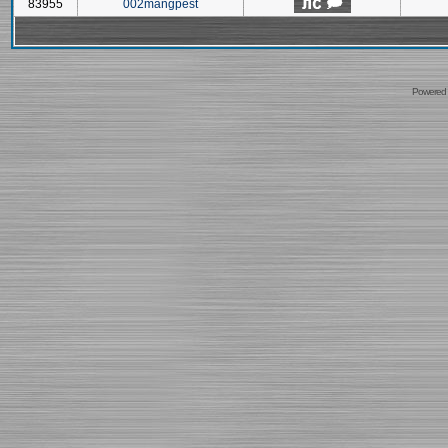
83955
002mangpest
Powered