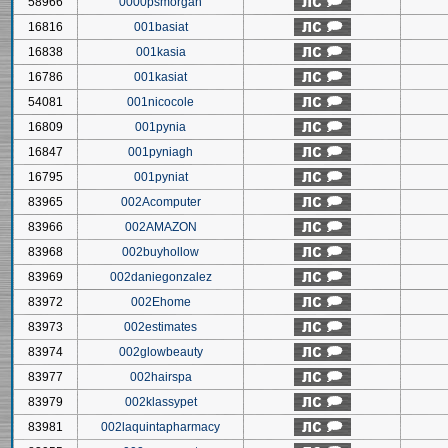
58966
0000psmorgan
16816
001basiat
16838
001kasia
16786
001kasiat
54081
001nicocole
16809
001pynia
16847
001pyniagh
16795
001pyniat
83965
002Acomputer
83966
002AMAZON
83968
002buyhollow
83969
002daniegonzalez
83972
002Ehome
83973
002estimates
83974
002glowbeauty
83977
002hairspa
83979
002klassypet
83981
002laquintapharmacy