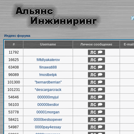
Индекс форума
#
Username
Личное сообщение
E-mai
11792
16625
!liftdlyakaterov
63408
!linawati88
96089
!mostbetpk
101300
"bernardberrian"
101231
*descargarcrack
54646
000000myjul
56103
00000bestlor
53778
00001morgan
58421
0000bestsopever
54987
0000pay4essay