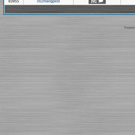
83955
002mangpest
Powered