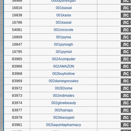
58966
0000psmorgan
16816
001basiat
16838
001kasia
16786
001kasiat
54081
001nicocole
16809
001pynia
16847
001pyniagh
16795
001pyniat
83965
002Acomputer
83966
002AMAZON
83968
002buyhollow
83969
002daniegonzalez
83972
002Ehome
83973
002estimates
83974
002glowbeauty
83977
002hairspa
83979
002klassypet
83981
002laquintapharmacy