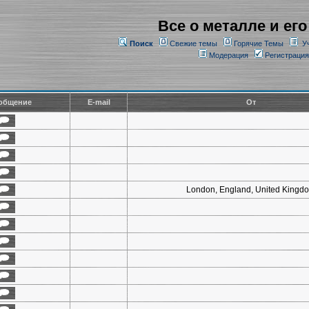
Все о металле и его
Поиск
Свежие темы
Горячие Темы
У
Модерация
Регистрация
общение
E-mail
От
London, England, United Kingd