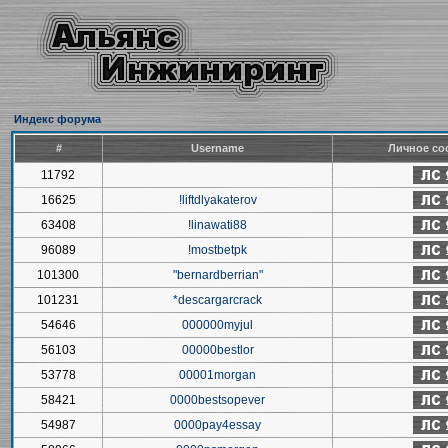
Индекс форума
#
Username
Личное со
11792
16625
!liftdlyakaterov
63408
!linawati88
96089
!mostbetpk
101300
"bernardberrian"
101231
*descargarcrack
54646
000000myjul
56103
00000bestlor
53778
00001morgan
58421
0000bestsopever
54987
0000pay4essay