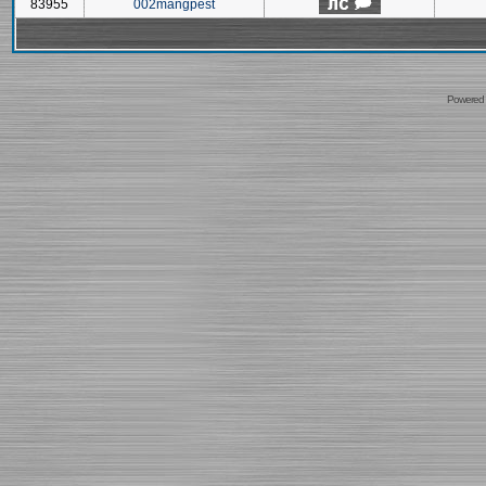
83955
002mangpest
Powered