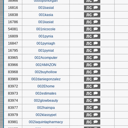
58966
0000psmorgan
16816
001basiat
16838
001kasia
16786
001kasiat
54081
001nicocole
16809
001pynia
16847
001pyniagh
16795
001pyniat
83965
002Acomputer
83966
002AMAZON
83968
002buyhollow
83969
002daniegonzalez
83972
002Ehome
83973
002estimates
83974
002glowbeauty
83977
002hairspa
83979
002klassypet
83981
002laquintapharmacy