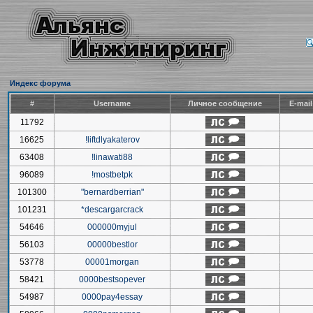
Индекс форума
#
Username
Личное сообщение
E-mai
11792
16625
!liftdlyakaterov
63408
!linawati88
96089
!mostbetpk
101300
"bernardberrian"
101231
*descargarcrack
54646
000000myjul
56103
00000bestlor
53778
00001morgan
58421
0000bestsopever
54987
0000pay4essay