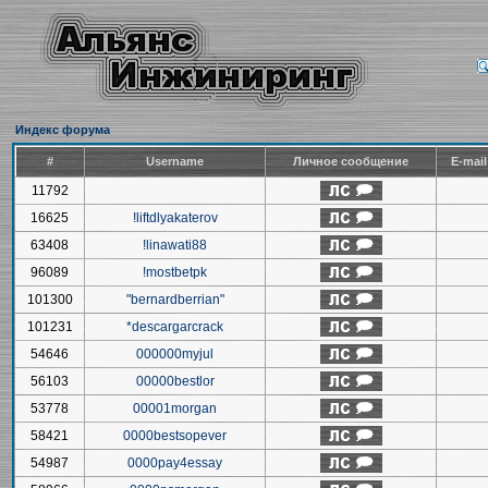
Индекс форума
#
Username
Личное сообщение
E-mai
11792
16625
!liftdlyakaterov
63408
!linawati88
96089
!mostbetpk
101300
"bernardberrian"
101231
*descargarcrack
54646
000000myjul
56103
00000bestlor
53778
00001morgan
58421
0000bestsopever
54987
0000pay4essay