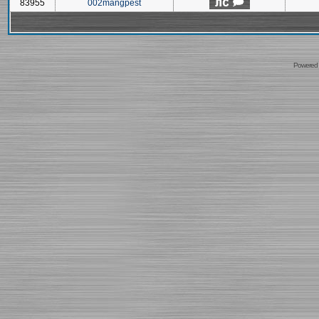
83955
002mangpest
Powered