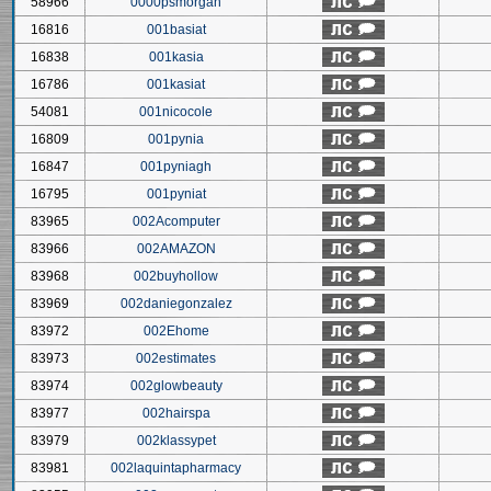
58966
0000psmorgan
16816
001basiat
16838
001kasia
16786
001kasiat
54081
001nicocole
16809
001pynia
16847
001pyniagh
16795
001pyniat
83965
002Acomputer
83966
002AMAZON
83968
002buyhollow
83969
002daniegonzalez
83972
002Ehome
83973
002estimates
83974
002glowbeauty
83977
002hairspa
83979
002klassypet
83981
002laquintapharmacy