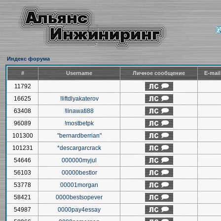
Индекс форума
#
Username
Личное сообщение
E-mai
11792
16625
!liftdlyakaterov
63408
!linawati88
96089
!mostbetpk
101300
"bernardberrian"
101231
*descargarcrack
54646
000000myjul
56103
00000bestlor
53778
00001morgan
58421
0000bestsopever
54987
0000pay4essay