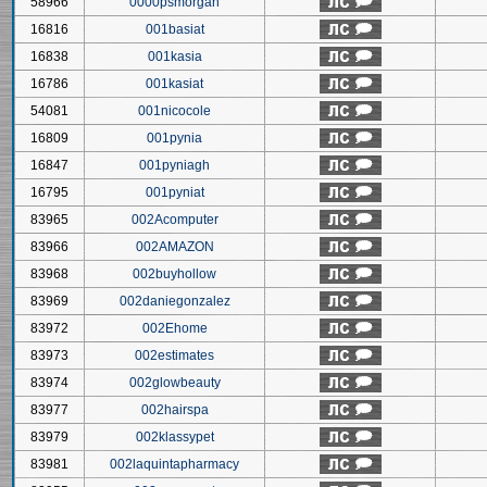
58966
0000psmorgan
16816
001basiat
16838
001kasia
16786
001kasiat
54081
001nicocole
16809
001pynia
16847
001pyniagh
16795
001pyniat
83965
002Acomputer
83966
002AMAZON
83968
002buyhollow
83969
002daniegonzalez
83972
002Ehome
83973
002estimates
83974
002glowbeauty
83977
002hairspa
83979
002klassypet
83981
002laquintapharmacy