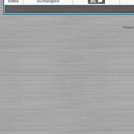
83955
002mangpest
Powered