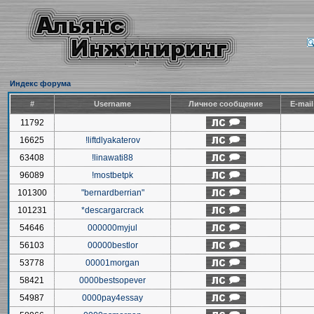
Индекс форума
#
Username
Личное сообщение
E-mai
11792
16625
!liftdlyakaterov
63408
!linawati88
96089
!mostbetpk
101300
"bernardberrian"
101231
*descargarcrack
54646
000000myjul
56103
00000bestlor
53778
00001morgan
58421
0000bestsopever
54987
0000pay4essay