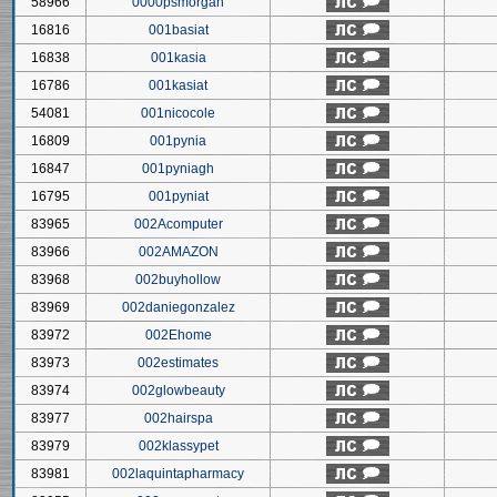
58966
0000psmorgan
16816
001basiat
16838
001kasia
16786
001kasiat
54081
001nicocole
16809
001pynia
16847
001pyniagh
16795
001pyniat
83965
002Acomputer
83966
002AMAZON
83968
002buyhollow
83969
002daniegonzalez
83972
002Ehome
83973
002estimates
83974
002glowbeauty
83977
002hairspa
83979
002klassypet
83981
002laquintapharmacy