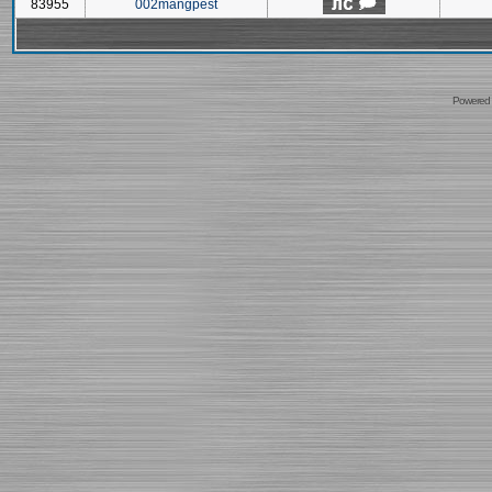
83955
002mangpest
Powered