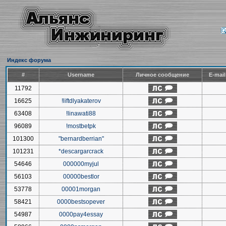
Индекс форума
#
Username
Личное сообщение
E-mai
11792
16625
!liftdlyakaterov
63408
!linawati88
96089
!mostbetpk
101300
"bernardberrian"
101231
*descargarcrack
54646
000000myjul
56103
00000bestlor
53778
00001morgan
58421
0000bestsopever
54987
0000pay4essay