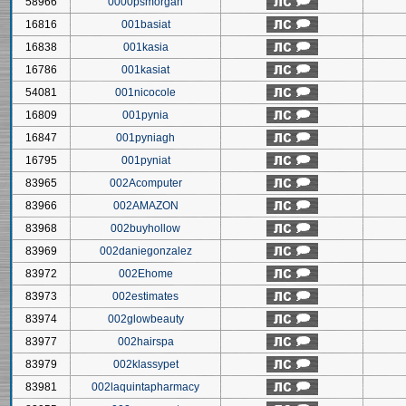
58966
0000psmorgan
16816
001basiat
16838
001kasia
16786
001kasiat
54081
001nicocole
16809
001pynia
16847
001pyniagh
16795
001pyniat
83965
002Acomputer
83966
002AMAZON
83968
002buyhollow
83969
002daniegonzalez
83972
002Ehome
83973
002estimates
83974
002glowbeauty
83977
002hairspa
83979
002klassypet
83981
002laquintapharmacy