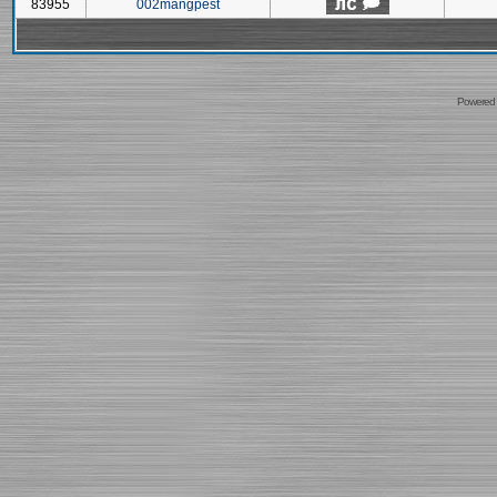
83955
002mangpest
Powered