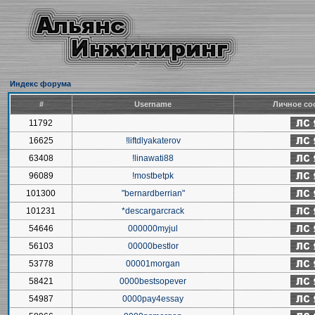
Индекс форума
#
Username
Личное со
11792
16625
!liftdlyakaterov
63408
!linawati88
96089
!mostbetpk
101300
"bernardberrian"
101231
*descargarcrack
54646
000000myjul
56103
00000bestlor
53778
00001morgan
58421
0000bestsopever
54987
0000pay4essay