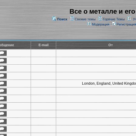
Все о металле и его
Поиск
Свежие темы
Горячие Темы
У
Модерация
Регистрация
общение
E-mail
От
London, England, United Kingd