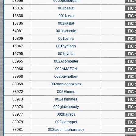
58966
0000psmorgan
16816
001basiat
16838
001kasia
16786
001kasiat
54081
001nicocole
16809
001pynia
16847
001pyniagh
16795
001pyniat
83965
002Acomputer
83966
002AMAZON
83968
002buyhollow
83969
002daniegonzalez
83972
002Ehome
83973
002estimates
83974
002glowbeauty
83977
002hairspa
83979
002klassypet
83981
002laquintapharmacy