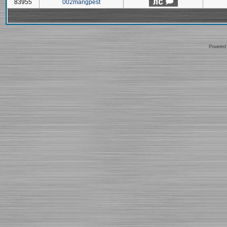
83955
002mangpest
Powered