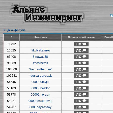
Индекс форума
#
Username
Личное сообщение
E-mai
11792
16625
!liftdlyakaterov
63408
!linawati88
96089
!mostbetpk
101300
"bernardberrian"
101231
*descargarcrack
54646
000000myjul
56103
00000bestlor
53778
00001morgan
58421
0000bestsopever
54987
0000pay4essay