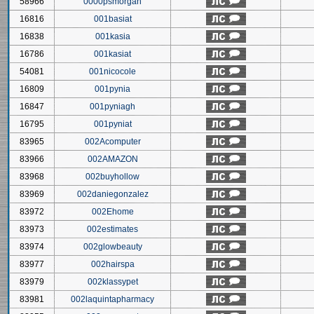
58966
0000psmorgan
16816
001basiat
16838
001kasia
16786
001kasiat
54081
001nicocole
16809
001pynia
16847
001pyniagh
16795
001pyniat
83965
002Acomputer
83966
002AMAZON
83968
002buyhollow
83969
002daniegonzalez
83972
002Ehome
83973
002estimates
83974
002glowbeauty
83977
002hairspa
83979
002klassypet
83981
002laquintapharmacy