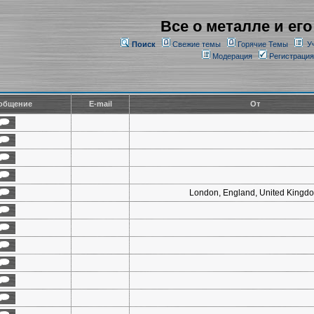
Все о металле и его
Поиск
Свежие темы
Горячие Темы
У
Модерация
Регистрация
общение
E-mail
От
London, England, United Kingd