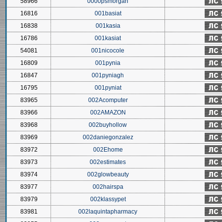
58966
0000psmorgan
16816
001basiat
16838
001kasia
16786
001kasiat
54081
001nicocole
16809
001pynia
16847
001pyniagh
16795
001pyniat
83965
002Acomputer
83966
002AMAZON
83968
002buyhollow
83969
002daniegonzalez
83972
002Ehome
83973
002estimates
83974
002glowbeauty
83977
002hairspa
83979
002klassypet
83981
002laquintapharmacy