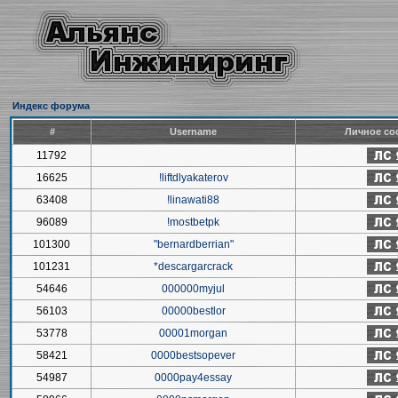
Индекс форума
#
Username
Личное со
11792
16625
!liftdlyakaterov
63408
!linawati88
96089
!mostbetpk
101300
"bernardberrian"
101231
*descargarcrack
54646
000000myjul
56103
00000bestlor
53778
00001morgan
58421
0000bestsopever
54987
0000pay4essay