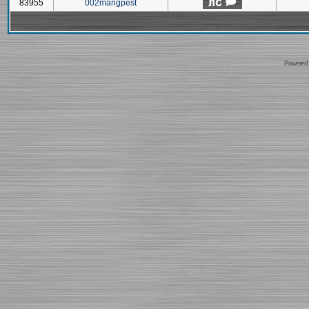
83955
002mangpest
Powered