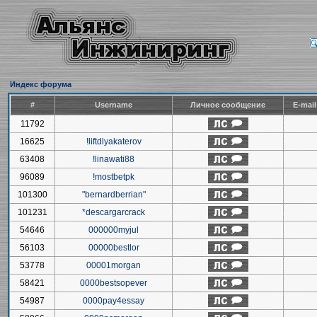
Индекс форума
#
Username
Личное сообщение
E-mai
11792
16625
!liftdlyakaterov
63408
!linawati88
96089
!mostbetpk
101300
"bernardberrian"
101231
*descargarcrack
54646
000000myjul
56103
00000bestlor
53778
00001morgan
58421
0000bestsopever
54987
0000pay4essay