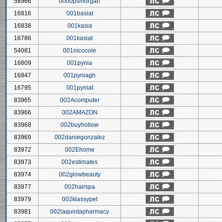
58966
0000psmorgan
16816
001basiat
16838
001kasia
16786
001kasiat
54081
001nicocole
16809
001pynia
16847
001pyniagh
16795
001pyniat
83965
002Acomputer
83966
002AMAZON
83968
002buyhollow
83969
002daniegonzalez
83972
002Ehome
83973
002estimates
83974
002glowbeauty
83977
002hairspa
83979
002klassypet
83981
002laquintapharmacy