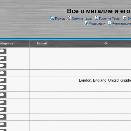
Все о металле и его
Поиск
Свежие темы
Горячие Темы
У
Модерация
Регистрация
общение
E-mail
От
London, England, United Kingd