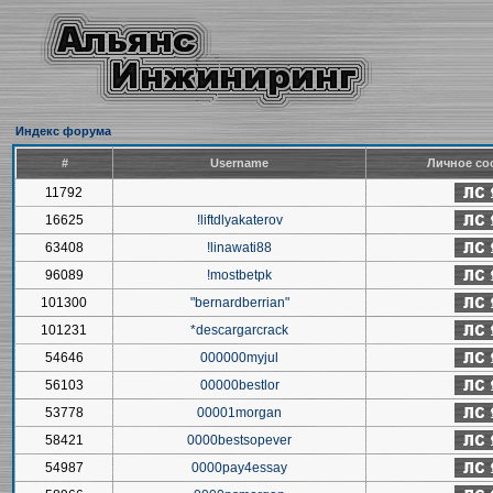
Индекс форума
#
Username
Личное со
11792
16625
!liftdlyakaterov
63408
!linawati88
96089
!mostbetpk
101300
"bernardberrian"
101231
*descargarcrack
54646
000000myjul
56103
00000bestlor
53778
00001morgan
58421
0000bestsopever
54987
0000pay4essay