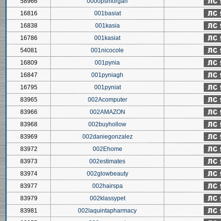
58966
0000psmorgan
16816
001basiat
16838
001kasia
16786
001kasiat
54081
001nicocole
16809
001pynia
16847
001pyniagh
16795
001pyniat
83965
002Acomputer
83966
002AMAZON
83968
002buyhollow
83969
002daniegonzalez
83972
002Ehome
83973
002estimates
83974
002glowbeauty
83977
002hairspa
83979
002klassypet
83981
002laquintapharmacy