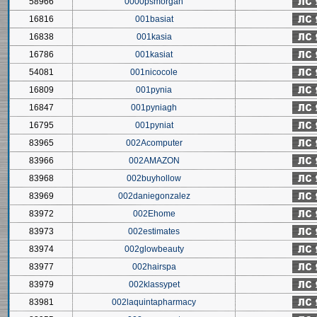
58966
0000psmorgan
16816
001basiat
16838
001kasia
16786
001kasiat
54081
001nicocole
16809
001pynia
16847
001pyniagh
16795
001pyniat
83965
002Acomputer
83966
002AMAZON
83968
002buyhollow
83969
002daniegonzalez
83972
002Ehome
83973
002estimates
83974
002glowbeauty
83977
002hairspa
83979
002klassypet
83981
002laquintapharmacy