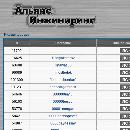
Индекс форума
#
Username
Личное со
11792
16625
!liftdlyakaterov
63408
!linawati88
96089
!mostbetpk
101300
"bernardberrian"
101231
*descargarcrack
54646
000000myjul
56103
00000bestlor
53778
00001morgan
58421
0000bestsopever
54987
0000pay4essay