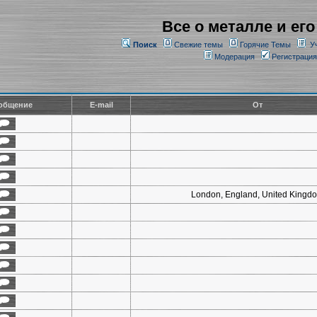
Все о металле и его
Поиск
Свежие темы
Горячие Темы
У
Модерация
Регистрация
общение
E-mail
От
London, England, United Kingd