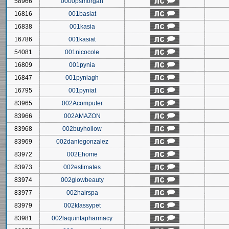
58966
0000psmorgan
16816
001basiat
16838
001kasia
16786
001kasiat
54081
001nicocole
16809
001pynia
16847
001pyniagh
16795
001pyniat
83965
002Acomputer
83966
002AMAZON
83968
002buyhollow
83969
002daniegonzalez
83972
002Ehome
83973
002estimates
83974
002glowbeauty
83977
002hairspa
83979
002klassypet
83981
002laquintapharmacy