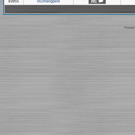
83955
002mangpest
Powered