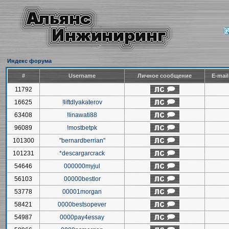
Индекс форума
#
Username
Личное сообщение
E-mai
11792
16625
!liftdlyakaterov
63408
!linawati88
96089
!mostbetpk
101300
"bernardberrian"
101231
*descargarcrack
54646
000000myjul
56103
00000bestlor
53778
00001morgan
58421
0000bestsopever
54987
0000pay4essay