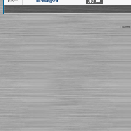
83955
002mangpest
Powered