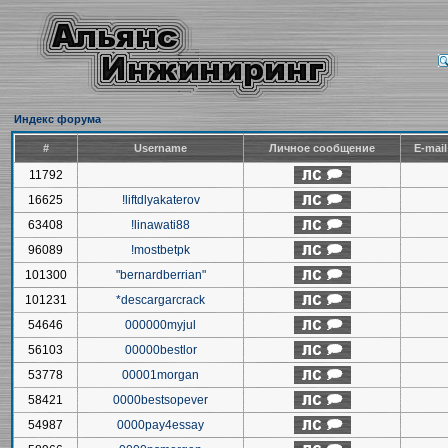
Индекс форума
#
Username
Личное сообщение
E-mai
11792
16625
!liftdlyakaterov
63408
!linawati88
96089
!mostbetpk
101300
"bernardberrian"
101231
*descargarcrack
54646
000000myjul
56103
00000bestlor
53778
00001morgan
58421
0000bestsopever
54987
0000pay4essay