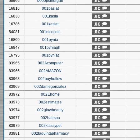
58966
0000psmorgan
16816
001basiat
16838
001kasia
16786
001kasiat
54081
001nicocole
16809
001pynia
16847
001pyniagh
16795
001pyniat
83965
002Acomputer
83966
002AMAZON
83968
002buyhollow
83969
002daniegonzalez
83972
002Ehome
83973
002estimates
83974
002glowbeauty
83977
002hairspa
83979
002klassypet
83981
002laquintapharmacy