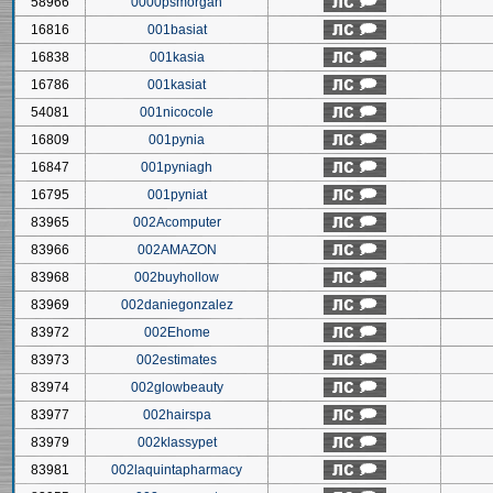
58966
0000psmorgan
16816
001basiat
16838
001kasia
16786
001kasiat
54081
001nicocole
16809
001pynia
16847
001pyniagh
16795
001pyniat
83965
002Acomputer
83966
002AMAZON
83968
002buyhollow
83969
002daniegonzalez
83972
002Ehome
83973
002estimates
83974
002glowbeauty
83977
002hairspa
83979
002klassypet
83981
002laquintapharmacy