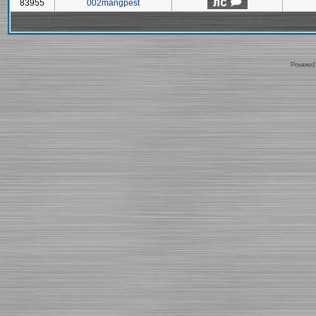
83955
002mangpest
Powered