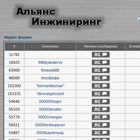
Индекс форума
#
Username
Личное сообщение
E-mai
11792
16625
!liftdlyakaterov
63408
!linawati88
96089
!mostbetpk
101300
"bernardberrian"
101231
*descargarcrack
54646
000000myjul
56103
00000bestlor
53778
00001morgan
58421
0000bestsopever
54987
0000pay4essay