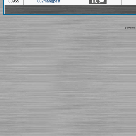
83955
002mangpest
Powered