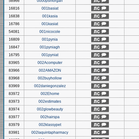
58966
0000psmorgan
16816
001basiat
16838
001kasia
16786
001kasiat
54081
001nicocole
16809
001pynia
16847
001pyniagh
16795
001pyniat
83965
002Acomputer
83966
002AMAZON
83968
002buyhollow
83969
002daniegonzalez
83972
002Ehome
83973
002estimates
83974
002glowbeauty
83977
002hairspa
83979
002klassypet
83981
002laquintapharmacy