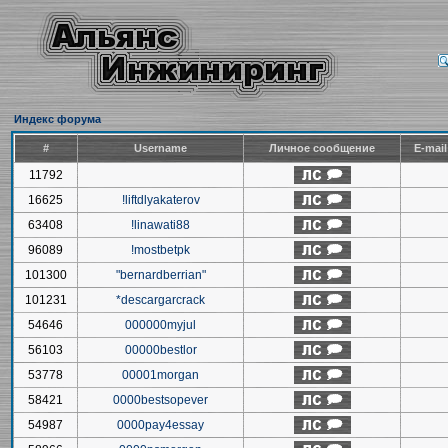
Индекс форума
#
Username
Личное сообщение
E-mai
11792
16625
!liftdlyakaterov
63408
!linawati88
96089
!mostbetpk
101300
"bernardberrian"
101231
*descargarcrack
54646
000000myjul
56103
00000bestlor
53778
00001morgan
58421
0000bestsopever
54987
0000pay4essay