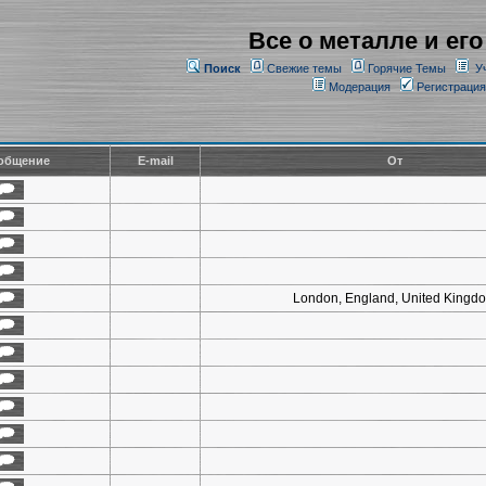
Все о металле и его
Поиск
Свежие темы
Горячие Темы
У
Модерация
Регистрация
общение
E-mail
От
London, England, United Kingd