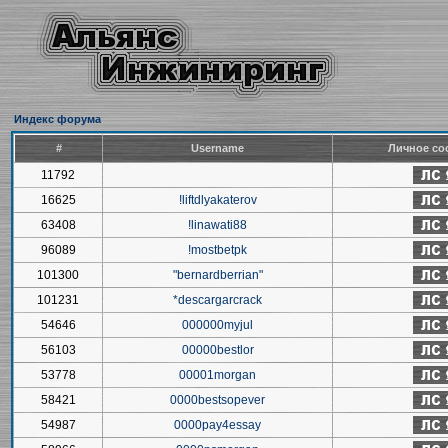
Индекс форума
#
Username
Личное со
11792
16625
!liftdlyakaterov
63408
!linawati88
96089
!mostbetpk
101300
"bernardberrian"
101231
*descargarcrack
54646
000000myjul
56103
00000bestlor
53778
00001morgan
58421
0000bestsopever
54987
0000pay4essay