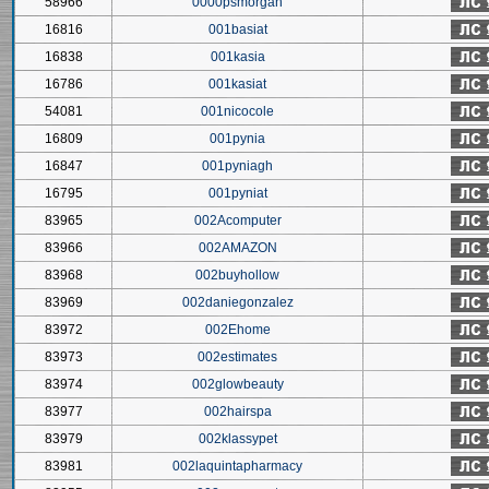
58966
0000psmorgan
16816
001basiat
16838
001kasia
16786
001kasiat
54081
001nicocole
16809
001pynia
16847
001pyniagh
16795
001pyniat
83965
002Acomputer
83966
002AMAZON
83968
002buyhollow
83969
002daniegonzalez
83972
002Ehome
83973
002estimates
83974
002glowbeauty
83977
002hairspa
83979
002klassypet
83981
002laquintapharmacy