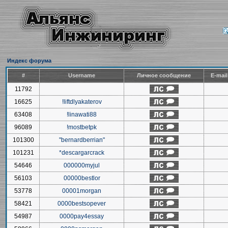
Индекс форума
#
Username
Личное сообщение
E-mai
11792
16625
!liftdlyakaterov
63408
!linawati88
96089
!mostbetpk
101300
"bernardberrian"
101231
*descargarcrack
54646
000000myjul
56103
00000bestlor
53778
00001morgan
58421
0000bestsopever
54987
0000pay4essay