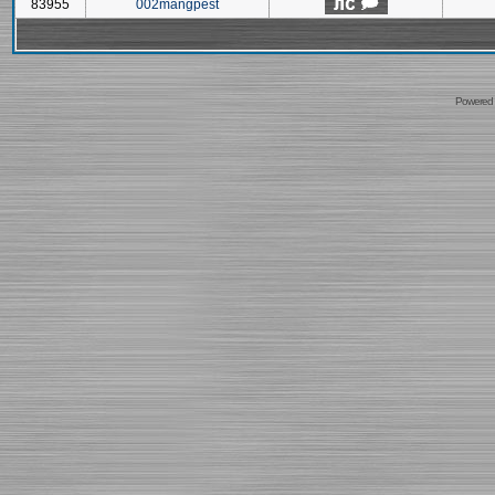
83955
002mangpest
Powered