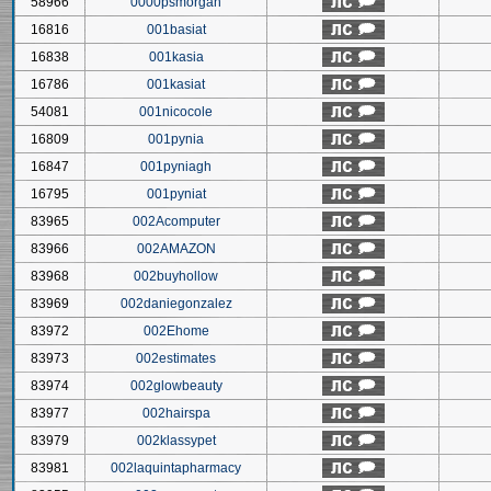
58966
0000psmorgan
16816
001basiat
16838
001kasia
16786
001kasiat
54081
001nicocole
16809
001pynia
16847
001pyniagh
16795
001pyniat
83965
002Acomputer
83966
002AMAZON
83968
002buyhollow
83969
002daniegonzalez
83972
002Ehome
83973
002estimates
83974
002glowbeauty
83977
002hairspa
83979
002klassypet
83981
002laquintapharmacy