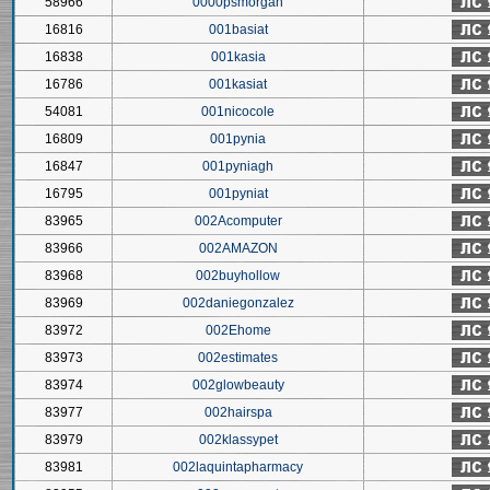
58966
0000psmorgan
16816
001basiat
16838
001kasia
16786
001kasiat
54081
001nicocole
16809
001pynia
16847
001pyniagh
16795
001pyniat
83965
002Acomputer
83966
002AMAZON
83968
002buyhollow
83969
002daniegonzalez
83972
002Ehome
83973
002estimates
83974
002glowbeauty
83977
002hairspa
83979
002klassypet
83981
002laquintapharmacy