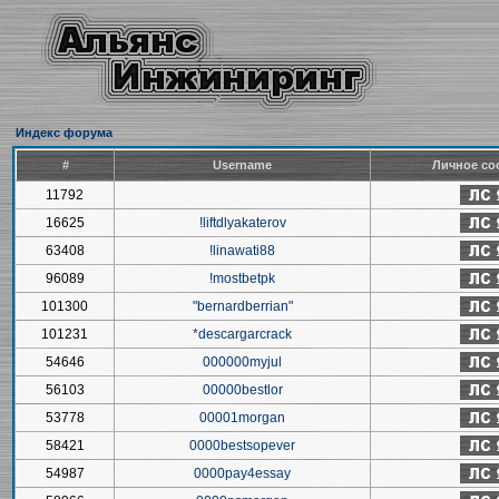
Индекс форума
#
Username
Личное со
11792
16625
!liftdlyakaterov
63408
!linawati88
96089
!mostbetpk
101300
"bernardberrian"
101231
*descargarcrack
54646
000000myjul
56103
00000bestlor
53778
00001morgan
58421
0000bestsopever
54987
0000pay4essay