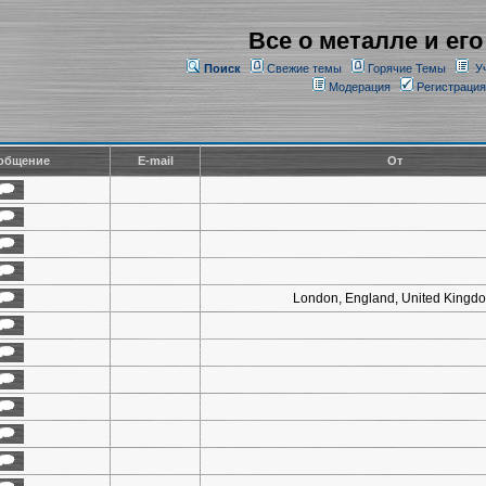
Все о металле и его
Поиск
Свежие темы
Горячие Темы
У
Модерация
Регистрация
общение
E-mail
От
London, England, United Kingd