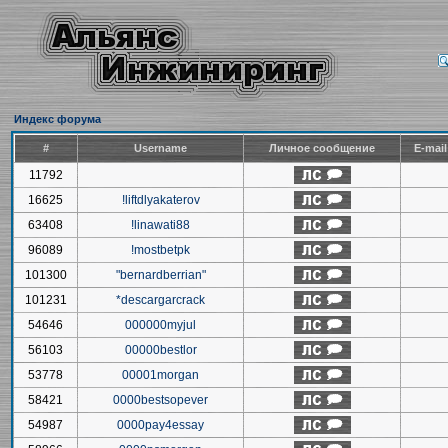
Индекс форума
#
Username
Личное сообщение
E-mai
11792
16625
!liftdlyakaterov
63408
!linawati88
96089
!mostbetpk
101300
"bernardberrian"
101231
*descargarcrack
54646
000000myjul
56103
00000bestlor
53778
00001morgan
58421
0000bestsopever
54987
0000pay4essay