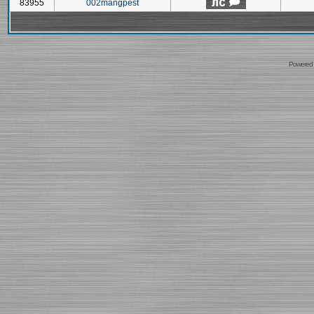
83955
002mangpest
Powered