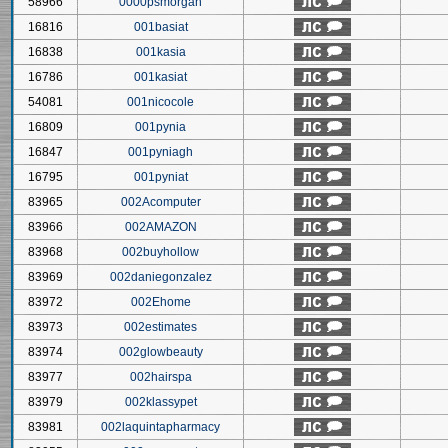
58966
0000psmorgan
16816
001basiat
16838
001kasia
16786
001kasiat
54081
001nicocole
16809
001pynia
16847
001pyniagh
16795
001pyniat
83965
002Acomputer
83966
002AMAZON
83968
002buyhollow
83969
002daniegonzalez
83972
002Ehome
83973
002estimates
83974
002glowbeauty
83977
002hairspa
83979
002klassypet
83981
002laquintapharmacy