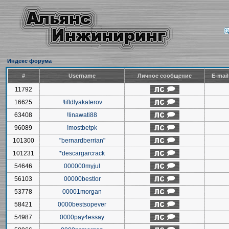
Индекс форума
#
Username
Личное сообщение
E-mai
11792
16625
!liftdlyakaterov
63408
!linawati88
96089
!mostbetpk
101300
"bernardberrian"
101231
*descargarcrack
54646
000000myjul
56103
00000bestlor
53778
00001morgan
58421
0000bestsopever
54987
0000pay4essay