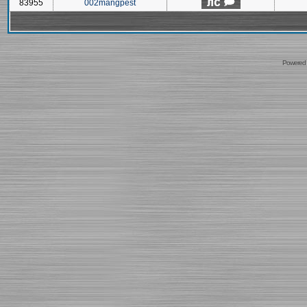
83955
002mangpest
Powered