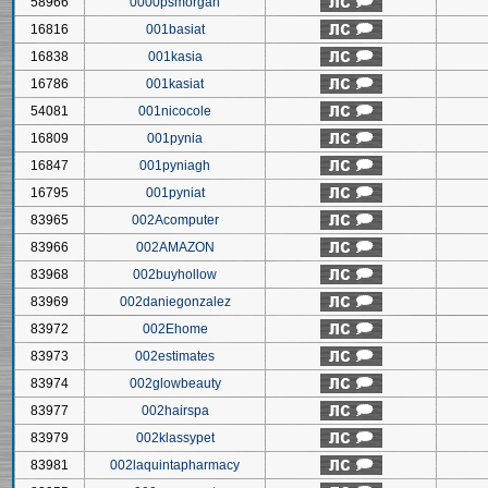
58966
0000psmorgan
16816
001basiat
16838
001kasia
16786
001kasiat
54081
001nicocole
16809
001pynia
16847
001pyniagh
16795
001pyniat
83965
002Acomputer
83966
002AMAZON
83968
002buyhollow
83969
002daniegonzalez
83972
002Ehome
83973
002estimates
83974
002glowbeauty
83977
002hairspa
83979
002klassypet
83981
002laquintapharmacy