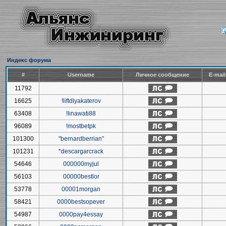
Индекс форума
#
Username
Личное сообщение
E-mai
11792
16625
!liftdlyakaterov
63408
!linawati88
96089
!mostbetpk
101300
"bernardberrian"
101231
*descargarcrack
54646
000000myjul
56103
00000bestlor
53778
00001morgan
58421
0000bestsopever
54987
0000pay4essay