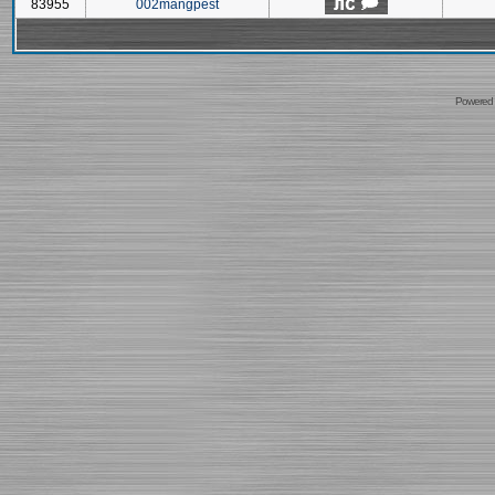
83955
002mangpest
Powered