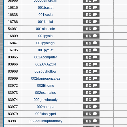
58966
0000psmorgan
16816
001basiat
16838
001kasia
16786
001kasiat
54081
001nicocole
16809
001pynia
16847
001pyniagh
16795
001pyniat
83965
002Acomputer
83966
002AMAZON
83968
002buyhollow
83969
002daniegonzalez
83972
002Ehome
83973
002estimates
83974
002glowbeauty
83977
002hairspa
83979
002klassypet
83981
002laquintapharmacy