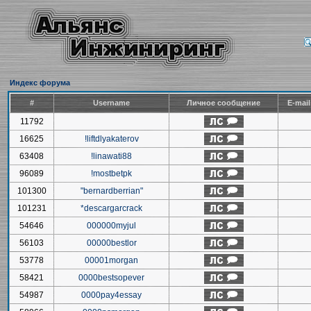
Индекс форума
#
Username
Личное сообщение
E-mai
11792
16625
!liftdlyakaterov
63408
!linawati88
96089
!mostbetpk
101300
"bernardberrian"
101231
*descargarcrack
54646
000000myjul
56103
00000bestlor
53778
00001morgan
58421
0000bestsopever
54987
0000pay4essay