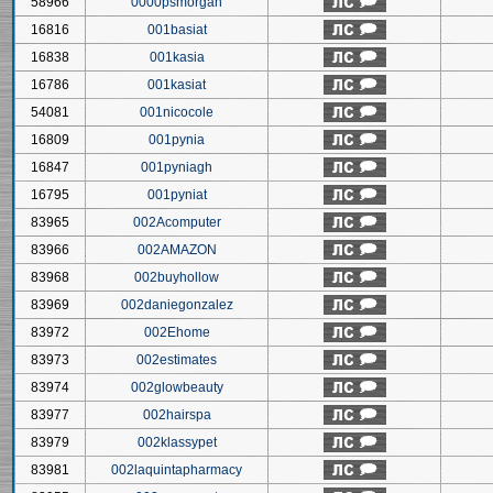
58966
0000psmorgan
16816
001basiat
16838
001kasia
16786
001kasiat
54081
001nicocole
16809
001pynia
16847
001pyniagh
16795
001pyniat
83965
002Acomputer
83966
002AMAZON
83968
002buyhollow
83969
002daniegonzalez
83972
002Ehome
83973
002estimates
83974
002glowbeauty
83977
002hairspa
83979
002klassypet
83981
002laquintapharmacy