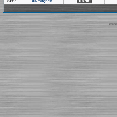
83955
002mangpest
Powered